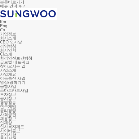
본문바로가기
메뉴 건너 뛰기
Kor
Eng
Cn
기업정보
회사소개
CEO 인사말
경영방침
회사연혁
CI소개
환경안전보건방침
글로벌 네트워크
찾아오시는 길
사업소개
사업개요
이동통신 사업
영상/광학기기
금형사업
스마트카드사업
투자정보
공시정보
경영활동
연구개발
윤리경영
사회공헌
채용정보
인재상
인사복지제도
사이버홍보
공지사항
특허현황