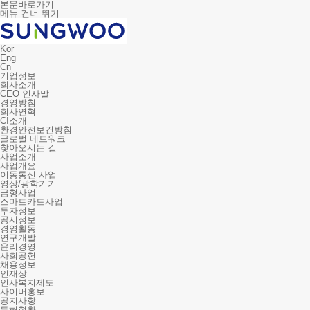
본문바로가기
메뉴 건너 뛰기
Kor
Eng
Cn
기업정보
회사소개
CEO 인사말
경영방침
회사연혁
CI소개
환경안전보건방침
글로벌 네트워크
찾아오시는 길
사업소개
사업개요
이동통신 사업
영상/광학기기
금형사업
스마트카드사업
투자정보
공시정보
경영활동
연구개발
윤리경영
사회공헌
채용정보
인재상
인사복지제도
사이버홍보
공지사항
특허현황