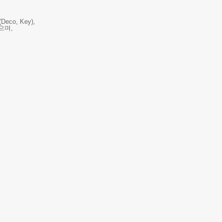
o, Key),
으며,